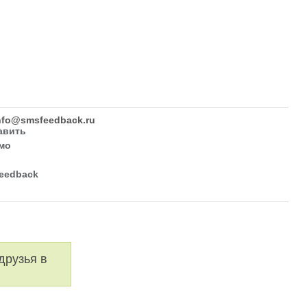
nfo@smsfeedback.ru
друзья в