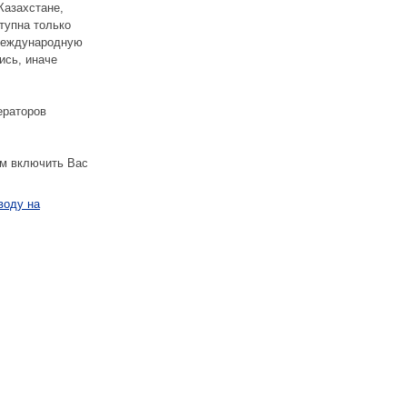
Казахстане,
тупна только
международную
ись, иначе
ераторов
ем включить Вас
воду на