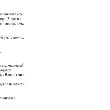
ой отправка смс
ра. В связи с
ов наша система
ия смс в штуках
,
а международный
 адресу:
ьма Ваш логин).»
нужно перевести
т отправки