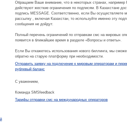
Обращаем Ваше внимание, что в некоторых странах, например 
действуют жесткие ограничения по подписям. В Казахстане дос
подпись MESSAGE. Соответственно, если Вы осуществляете 
рассылку , включая Казахстан, то используйте именно эту подп
сообщения не дойдут.
Полный перечень ограничений по отправкам смс на мировых оп
появится в ближайшее время в разделе «Вопросы и ответы».
Если Вы откажетесь использования нового биллинга, мы смож
обратно на старую платформу при необходимости.
Отправить заявку на подлючение к мировым операторам и пере
рублевый баланс
С уважением,
Команда SMSfeedback
Тарифы отправки смс на международных операторов
ей