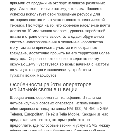
прибыли от продажи на экспорт излишков различных
руд. Излишков – только потому, что сама Швеция с
успехом использует свои природные ресурсы для
автопроизводства и выпуска высокотехнологической
техники. Несмотря на то, что коренное население почти
достигло 10 миллионов человек, уровень заработной
платы в стране очень высок. Благодаря обдуманной
системе налогообложения в экономике королевства
могут активно принимать участие и иностранные
граждане, достаточно пробыть на его территории более
полугода. Серьезное отношение шведов ко всему
окружающему чувствуется во всем: начиная с чистоты
на улицах городов и заканчивая устройством
туристических маршрутов.
Особенности работы операторов
мобильной связи в Швеции
Швеции очень современная телефония. В наличии
четыре крупных сотовых оператора, использующих
общемировые стандарты связи NMT900, MT450 и GSM:
Telenor, Europolitan, Tele2 и Telia Mobile. Каждый из них
предоставляет пакеты, которые работают по
предоплате, где голосовые звонки и услуги SMS между
абонентами одной сети бесплатны. Длительный срок