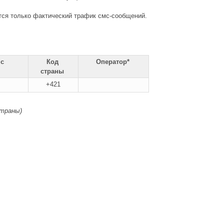
ется только фактический трафик смс-сообщений.
мс
Код
Оператор*
страны
+421
страны)