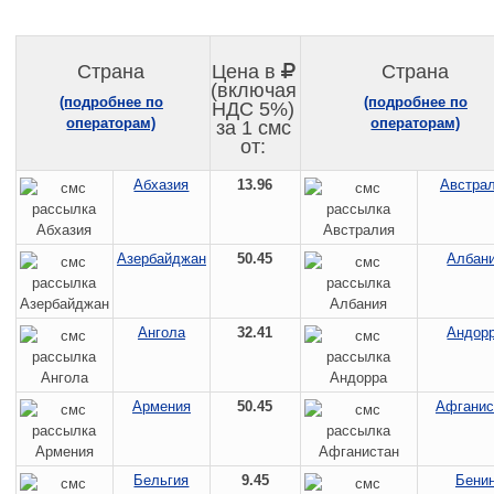
Страна
Цена в
Страна
(включая
(подробнее по
(подробнее по
НДС 5%)
операторам)
операторам)
за 1 смс
от:
Абхазия
13.96
Австра
Азербайджан
50.45
Албан
Ангола
32.41
Андор
Армения
50.45
Афганис
Бельгия
9.45
Бени