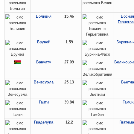
Боливия
15.46
Босния
Герцего
Бруней
1.59
Буркина-
Вануату
27.09
Великобри
Венесуэла
25.13
Вьетн
Гаити
39.84
Гамби
Гваделупа
12.2
Гватем