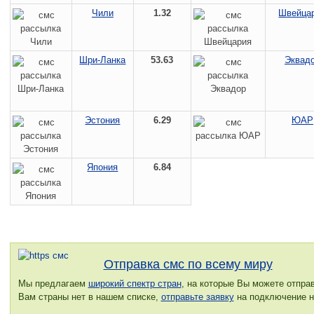
Чили
1.32
Швейца
Шри-Ланка
53.63
Эквад
Эстония
6.29
ЮАР
Япония
6.84
Отправка смс по всему миру
Мы предлагаем
широкий спектр стран
, на которые Вы можете отпра
Вам страны нет в нашем списке,
отправьте заявку
на подключение но