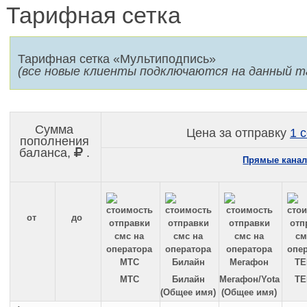
Тарифная сетка
Тарифная сетка «Мультиподпись»
(все новые клиенты подключаются на данный т
Сумма
Цена за отправку
1 
пополнения
баланса,
.
Прямые канал
от
до
МТС
Билайн
Мегафон/Yota
TE
(Общее имя)
(Общее имя)