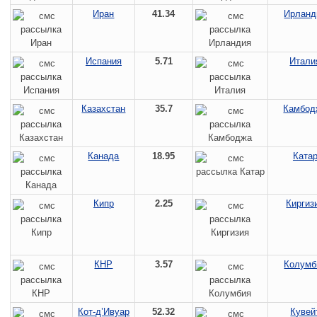
Иран
41.34
Ирланд
Испания
5.71
Итали
Казахстан
35.7
Камбод
Канада
18.95
Ката
Кипр
2.25
Киргиз
КНР
3.57
Колумб
Кот-д’Ивуар
52.32
Кувей