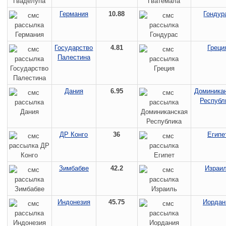
Германия
10.88
Гондур
Государство
4.81
Греци
Палестина
Дания
6.95
Доминика
Республ
ДР Конго
36
Египе
Зимбабве
42.2
Израи
Индонезия
45.75
Иордан