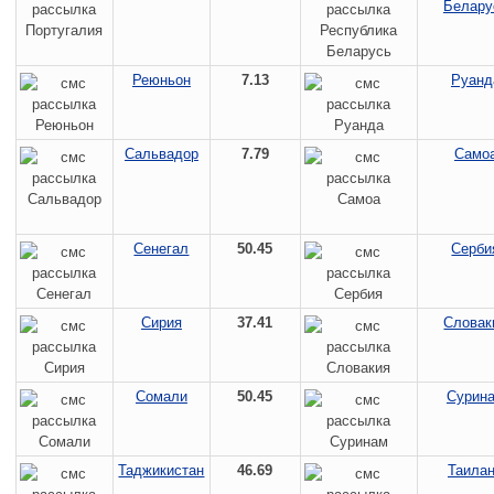
Белару
Реюньон
7.13
Руанд
Сальвадор
7.79
Само
Сенегал
50.45
Серби
Сирия
37.41
Словак
Сомали
50.45
Сурин
Таджикистан
46.69
Таила