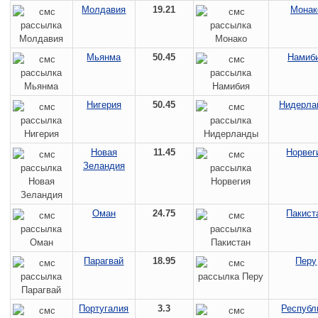
Молдавия
19.21
Монак
Мьянма
50.45
Намиб
Нигерия
50.45
Нидерла
Новая
11.45
Норвег
Зеландия
Оман
24.75
Пакист
Парагвай
18.95
Перу
Португалия
3.3
Республ