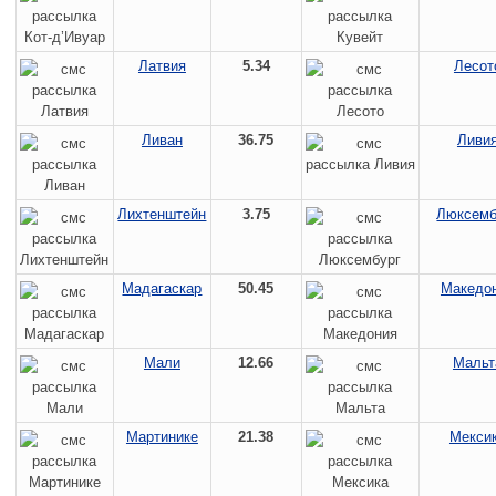
Латвия
5.34
Лесот
Ливан
36.75
Ливи
Лихтенштейн
3.75
Люксемб
Мадагаскар
50.45
Македо
Мали
12.66
Мальт
Мартинике
21.38
Мекси