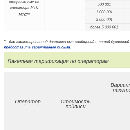
500 001
1 000 001
МТС**
3 000 001
более 5 000 001
* - для гарантированной доставки смс сообщений с вашей буквенно
предоставить гарантийные письма
.
Пакетная тарификация по операторам
Вариа
пакет
Оператор
Стоимость
подписи