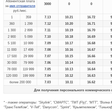
Абонентская плата
3000
0
0
за
имя отправителя
руб./мес.
1
359
7.13
10.21
16.72
360
1 299
7.12
10.20
16.71
1 300
2 899
7.11
10.19
16.70
2 900
5 099
7.10
10.18
16.69
5 100
10 999
7.09
10.17
16.68
11 000
17 499
7.08
10.16
16.67
17 500
29 999
7.07
10.15
16.66
30 000
79 999
7.06
10.14
16.65
78 000
119 999
7.05
10.13
16.64
120 000
199 999
7.04
10.12
16.63
более 200 000
7.03
10.11
16.62
Для получения персонального коммерческого 
* - также операторы: “Skylink”, “СМАРТС”, “ТМТ (Fly)”, “МТТ”, “Волна 
“ТрансТелеКом”, “V-Tell”, “Danycom”, “Sprint”, “Крымтелеком”, “Тинь