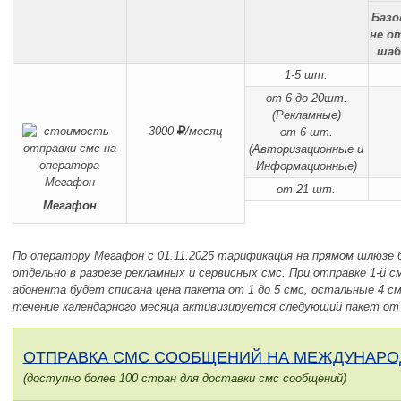
Базо
не о
шаб
1-5 шт.
от 6 до 20шт.
(Рекламные)
3000
/месяц
от 6 шт.
(Авторизационные и
Информационные)
от 21 шт.
Мегафон
По оператору Мегафон с 01.11.2025 тарификация на прямом шлюзе 
отдельно в разрезе рекламных и сервисных смс. При отправке 1-й см
абонента будет списана цена пакета от 1 до 5 смс, остальные 4 с
течение календарного месяца активизируется следующий пакет от 6
ОТПРАВКА СМС СООБЩЕНИЙ НА МЕЖДУНАРО
(доступно более 100 стран для доставки смс сообщений)