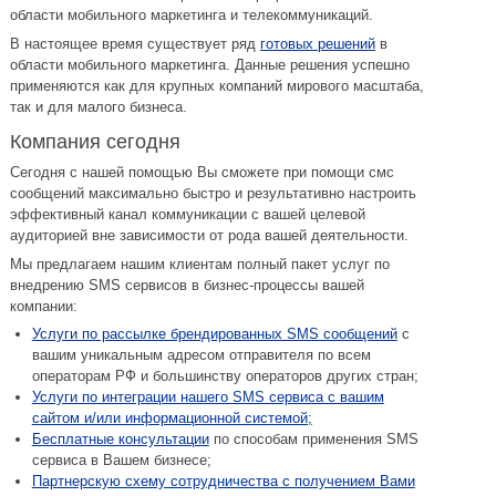
области мобильного маркетинга и телекоммуникаций.
В настоящее время существует ряд
готовых решений
в
области мобильного маркетинга. Данные решения успешно
применяются как для крупных компаний мирового масштаба,
так и для малого бизнеса.
Компания сегодня
Сегодня с нашей помощью Вы сможете при помощи смс
сообщений максимально быстро и результативно настроить
эффективный канал коммуникации с вашей целевой
аудиторией вне зависимости от рода вашей деятельности.
Мы предлагаем нашим клиентам полный пакет услуг по
внедрению SMS сервисов в бизнес-процессы вашей
компании:
Услуги по рассылке брендированных SMS сообщений
с
вашим уникальным адресом отправителя по всем
операторам РФ и большинству операторов других стран;
Услуги по интеграции нашего SMS сервиса с вашим
сайтом и/или информационной системой;
Бесплатные консультации
по способам применения SMS
сервиса в Вашем бизнесе;
Партнерскую схему сотрудничества с получением Вами